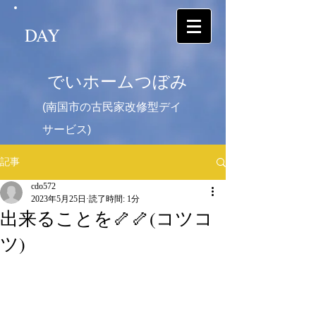
DAY
でいホームつぼみ
(南国市の古民家改修型デイ
サービス)
記事
cdo572
2023年5月25日
読了時間: 1分
出来ることを🦴🦴(コツコ
ツ)