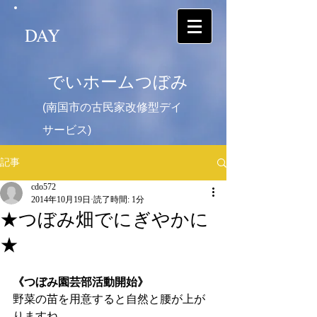
DAY
でいホームつぼみ
(南国市の古民家改修型デイ
サービス)
記事
cdo572
2014年10月19日
読了時間: 1分
★つぼみ畑でにぎやかに
★
《つぼみ園芸部活動開始》
野菜の苗を用意すると自然と腰が上が
りますね。 