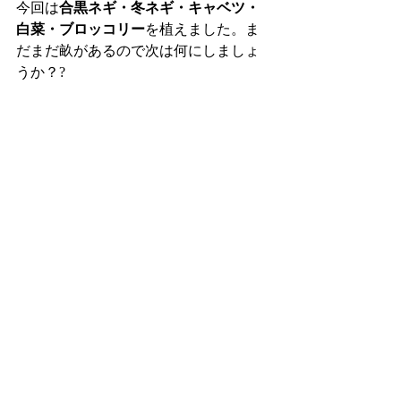
今回は
合黒ネギ・冬ネギ・キャベツ・
白菜・ブロッコリー
を植えました。ま
だまだ畝があるので次は何にしましょ
うか？? 