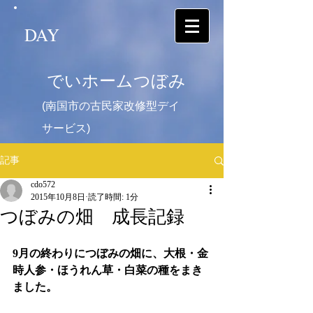
DAY
でいホームつぼみ
(南国市の古民家改修型デイ
サービス)
記事
cdo572
2015年10月8日
読了時間: 1分
つぼみの畑 成長記録
9月の終わりにつぼみの畑に、大根・金
時人参・ほうれん草・白菜の種をまき
ました。