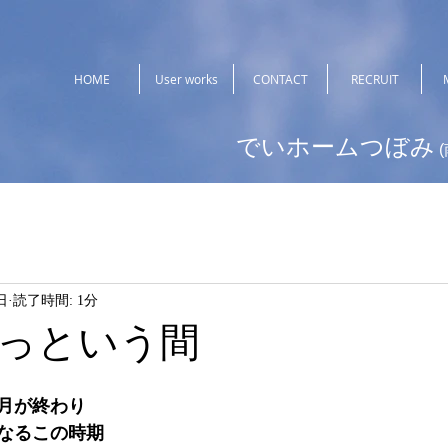
HOME
User works
CONTACT
RECRUIT
でいホームつぼみ
日
読了時間: 1分
っという間
月が終わり
なるこの時期