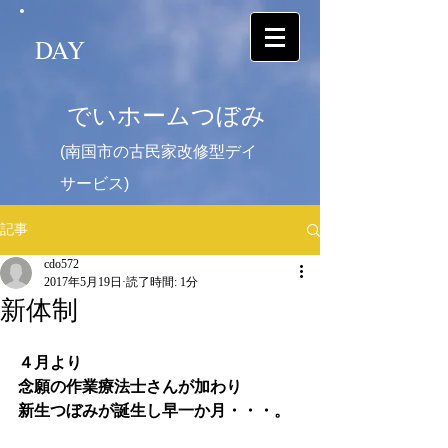
DAY
でいホームつぼみ
(南国市の古民家改修型デイ
サービス)
記事
cdo572
2017年5月19日
読了時間: 1分
新体制
４月より
念願の作業療法士さんが加わり
新生つぼみが誕生し早一か月・・・。