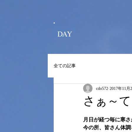
DAY
全ての記事
cdo572
2017年11月
さぁ～て
月日が経つ毎に寒さ
今の所、皆さん体調