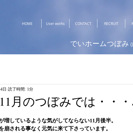
HOME
User works
CONTACT
RECRUIT
でいホームつぼみ
24日
読了時間: 1分
11月のつぼみでは・・・
が増しているような気がしてならない11月後半。
を崩される事なく元気に来て下さっています。