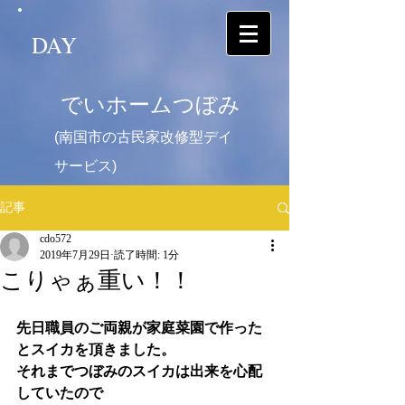
DAY
でいホームつぼみ
(南国市の古民家改修型デイ
サービス)
記事
cdo572
2019年7月29日
読了時間: 1分
こりゃぁ重い！！
先日職員のご両親が家庭菜園で作った
とスイカを頂きました。
それまでつぼみのスイカは出来を心配
していたので