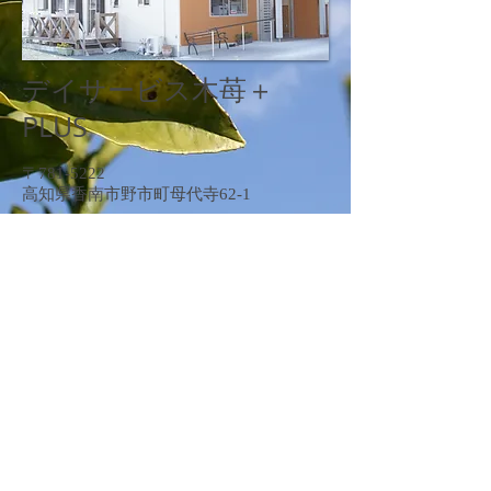
デイサービス木苺＋
PLUS
〒781-5222
高知県香南市野市町母代寺62-1
サービス ：通所介護/介護予防通所介
護
定 員 ：15名
営 業 日 ：月～土(水曜日は休み)
指定番号 ：3971100130
© 2014 by Proudly created with nico corporation
088-864-6363