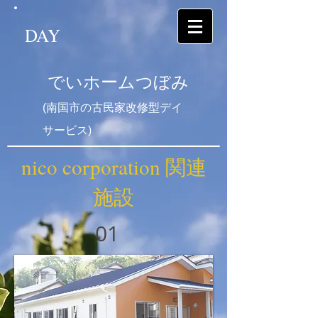
DAY
でいホームつぼみ
(南国市の古民家改修型デイ
サービス)
nico corporation 関連
施設
01